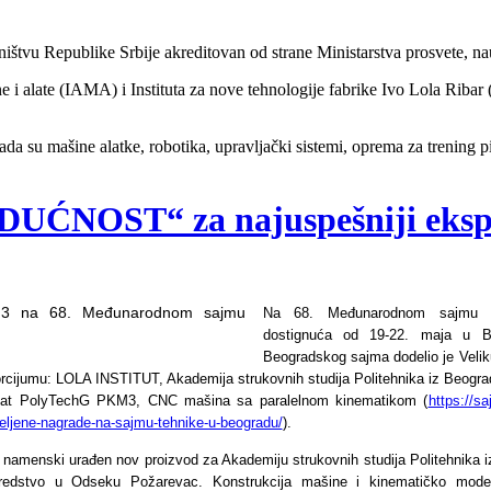
štvu Republike Srbije akreditovan od strane Ministarstva prosvete, na
ne i alate (IAMA) i Instituta za nove tehnologije fabrike Ivo Lola Ribar
 rada su mašine alatke, robotika, upravljački sistemi, oprema za trening 
UĆNOST“ za najuspešniji eksp
Na 68. Međunarodnom sajmu te
dostignuća od 19-22. maja u Be
Beogradskog sajma dodelio je Vel
jumu: LOLA INSTITUT, Akademija strukovnih studija Politehnika iz Beog
at PolyTechG PKM3, CNC mašina sa paralelnom kinematikom (
https://sa
eljene-nagrade-na-sajmu-tehnike-u-beogradu/
).
amenski urađen nov proizvod za Akademiju strukovnih studija Politehnika iz
edstvo u Odseku Požarevac. Konstrukcija mašine i kinematičko modelir