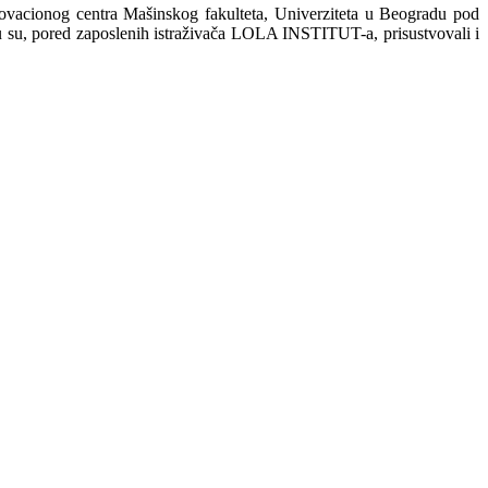
acionog centra Mašinskog fakulteta, Univerziteta u Beogradu pod
u su, pored zaposlenih istraživača LOLA INSTITUT-a, prisustvovali i