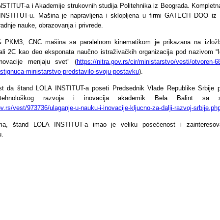
INSTITUT-a i Akademije strukovnih studija Politehnika iz Beograda. Kompletna
INSTITUT-u. Mašina je napravljena i sklopljena u firmi GATECH DOO iz 
adnje nauke, obrazovanja i privrede.
 PKM3, CNC mašina sa paralelnom kinematikom je prikazana na izložb
ali 2C kao deo eksponata naučno istraživačkih organizacija pod nazivom “
ovacije menjaju svet” (
https://nitra.gov.rs/cir/ministarstvo/vesti/otvoren
ostignuca-ministarstvo-predstavilo-svoju-postavku
).
st da štand LOLA INSTITUT-a poseti Predsednik Vlade Republike Srbije p
 tehnološkog razvoja i inovacija akademik Bela Balint sa sv
v.rs/vest/973736/ulaganje-u-nauku-i-inovacije-kljucno-za-dalji-razvoj-srbije.ph
ma, štand LOLA INSTITUT-a imao je veliku posećenost i zainteresov
u.