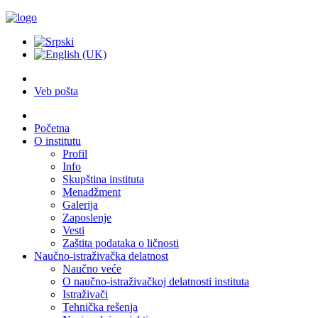
Veb pošta
Početna
O institutu
Profil
Info
Skupština instituta
Menadžment
Galerija
Zaposlenje
Vesti
Zaštita podataka o ličnosti
Naučno-istraživačka delatnost
Naučno veće
O naučno-istraživačkoj delatnosti instituta
Istraživači
Tehnička rešenja