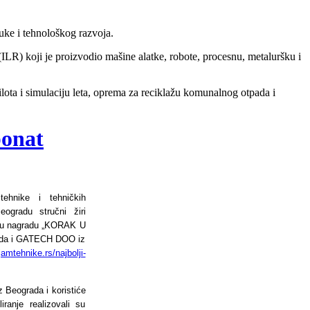
uke i tehnološkog razvoja.
 (ILR) koji je proizvodio mašine alatke, robote, procesnu, metaluršku i
pilota i simulaciju leta, oprema za reciklažu komunalnog otpada i
onat
hnike i tehničkih
ogradu stručni žiri
iku nagradu „KORAK U
rada i GATECH DOO iz
jamtehnike.rs/najbolji-
 Beograda i koristiće
anje realizovali su