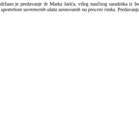
no je predavanje dr Marka Jarića, višeg naučnog saradnika iz Inov
upotrebom savremenih alata zasnovanih na proceni rizika
. Predavanj