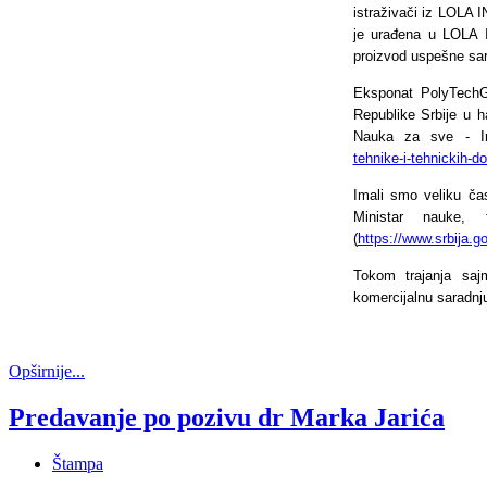
istraživači iz LOLA 
je urađena u LOLA 
proizvod uspešne sar
Eksponat PolyTechG
Republike Srbije u h
Nauka za sve - In
tehnike-i-tehnickih-d
Imali smo veliku ča
Ministar nauke,
(
https://www.srbija.go
Tokom trajanja saj
komercijalnu saradnj
Opširnije...
Predavanje po pozivu dr Marka Jarića
Štampa