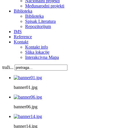
Nacionalni projekti
Međunarodni projekti
Biblioteka
Biblioteka
Spisak Literatura
Repozitorijum
IMS
Reference
Kontakt
Kontakt info
Slika lokacije
Interakcivna Mapa
traži...
banner01.jpg
banner06.jpg
banner14.jpg