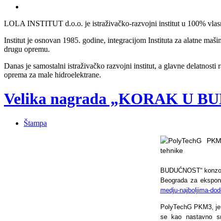
LOLA INSTITUT d.o.o. je istraživačko-razvojni institut u 100% vlasni
Institut je osnovan 1985. godine, integracijom Instituta za alatne maši
drugu opremu.
Danas je samostalni istraživačko razvojni institut, a glavne delatnosti
oprema za male hidroelektrane.
Velika nagrada „KORAK U BUD
Štampa
BUDUĆNOST“ konzorci
Beograda za ekspon
medju-najboljima-dod
PolyTechG PKM3, je n
se kao nastavno sr