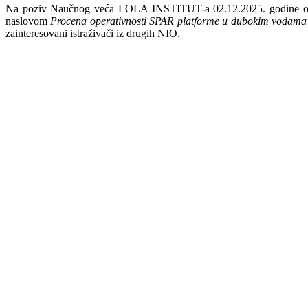
Na poziv Naučnog veća LOLA INSTITUT-a 02.12.2025. godine održa
naslovom
Procena operativnosti SPAR platforme u dubokim vodama 
zainteresovani istraživači iz drugih NIO.