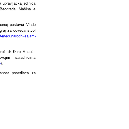
 upravljačka jedinica
Beograda. Mašina je
enoj postavci Vlade
Igraj za čovečanstvo!
-68-medunarodni-sajam-
rof. dr Đuro Macut i
ojim saradnicima
p
).
anost posetilaca za