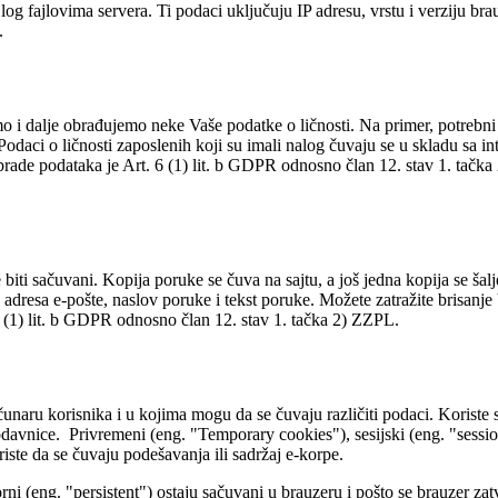
g fajlovima servera. Ti podaci uključuju IP adresu, vrstu i verziju brauz
.
mo i dalje obrađujemo neke Vaše podatke o ličnosti. Na primer, potrebni
 Podaci o ličnosti zaposlenih koji su imali nalog čuvaju se u skladu sa
rade podataka je Art. 6 (1) lit. b GDPR odnosno član 12. stav 1. tačka
iti sačuvani. Kopija poruke se čuva na sajtu, a još jedna kopija se šalje
, adresa e-pošte, naslov poruke i tekst poruke. Možete zatražite brisanj
6 (1) lit. b GDPR odnosno član 12. stav 1. tačka 2) ZZPL.
ačunaru korisnika i u kojima mogu da se čuvaju različiti podaci. Koriste
rodavnice. Privremeni (eng. "Temporary cookies"), sesijski (eng. "session 
riste da se čuvaju podešavanja ili sadržaj e-korpe.
orni (eng. "persistent") ostaju sačuvani u brauzeru i pošto se brauzer zat