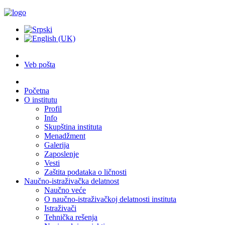
Veb pošta
Početna
O institutu
Profil
Info
Skupština instituta
Menadžment
Galerija
Zaposlenje
Vesti
Zaštita podataka o ličnosti
Naučno-istraživačka delatnost
Naučno veće
O naučno-istraživačkoj delatnosti instituta
Istraživači
Tehnička rešenja