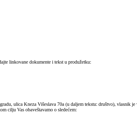
ledajte linkovane dokumente i tekst u produžetku:
gradu, ulica Kneza Višeslava 70a (u daljem tekstu: društvo), vlasnik je
u tom cilju Vas obaveštavamo o sledećem: