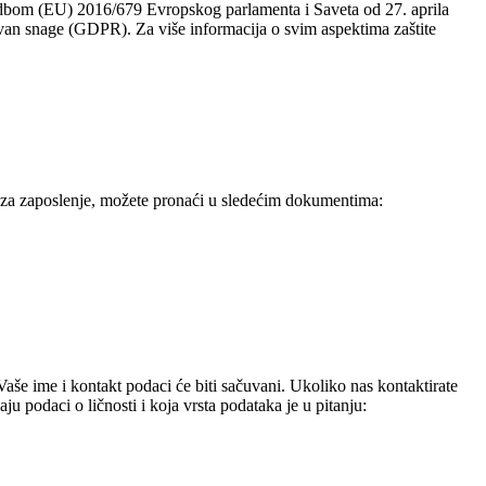
redbom (EU) 2016/679 Evropskog parlamenta i Saveta od 27. aprila
Z van snage (GDPR). Za više informacija o svim aspektima zaštite
t za zaposlenje, možete pronaći u sledećim dokumentima:
Vaše ime i kontakt podaci će biti sačuvani. Ukoliko nas kontaktirate
 podaci o ličnosti i koja vrsta podataka je u pitanju: