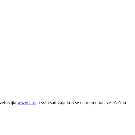
 veb-sajta
www.li.rs
i svih sadržaja koji se na njemu nalaze. Zaštita