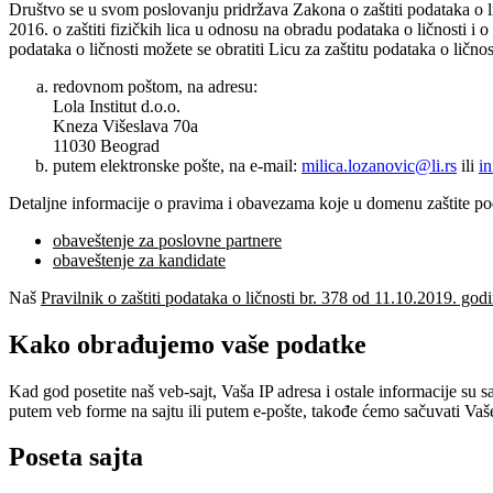
Društvo se u svom poslovanju pridržava Zakona o zaštiti podataka o 
2016. o zaštiti fizičkih lica u odnosu na obradu podataka o ličnosti 
podataka o ličnosti možete se obratiti Licu za zaštitu podataka o ličnos
redovnom poštom, na adresu:
Lola Institut d.o.o.
Kneza Višeslava 70a
11030 Beograd
putem elektronske pošte, na e-mail:
milica.lozanovic@li.rs
ili
in
Detaljne informacije o pravima i obavezama koje u domenu zaštite pod
obaveštenje za poslovne partnere
obaveštenje za kandidate
Naš
Pravilnik o zaštiti podataka o ličnosti br. 378 od 11.10.2019. god
Kako obrađujemo vaše podatke
Kad god posetite naš veb-sajt, Vaša IP adresa i ostale informacije su 
putem veb forme na sajtu ili putem e-pošte, takođe ćemo sačuvati Vaše
Poseta sajta