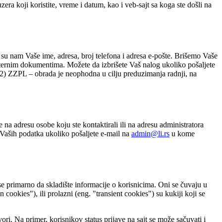
era koji koristite, vreme i datum, kao i veb-sajt sa koga ste došli na
 su nam Vaše ime, adresa, broj telefona i adresa e-pošte. Brišemo Vaše
 internim dokumentima. Možete da izbrišete Vaš nalog ukoliko pošaljete
 2) ZZPL – obrada je neophodna u cilju preduzimanja radnji, na
 na adresu osobe koju ste kontaktirali ili na adresu administratora
e Vaših podatka ukoliko pošaljete e-mail na
admin@li.rs
u kome
 se primarno da skladište informacije o korisnicima. Oni se čuvaju u
cookies"), ili prolazni (eng. "transient cookies") su kukiji koji se
vori. Na primer, korisnikov status prijave na sajt se može sačuvati i