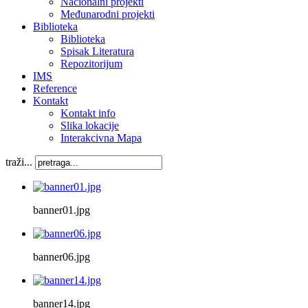
Nacionalni projekti
Međunarodni projekti
Biblioteka
Biblioteka
Spisak Literatura
Repozitorijum
IMS
Reference
Kontakt
Kontakt info
Slika lokacije
Interakcivna Mapa
traži...
banner01.jpg
banner06.jpg
banner14.jpg