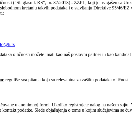
ličnosti ("Sl. glasnik RS", br. 87/2018) - ZZPL, koji je usagašen sa U
i o slobodnom kretanju takvih podataka i o stavljanju Direktive 95/46/E
ti:
fo@li.rs
ataka o ličnosti možete imati kao naš poslovni partner ili kao kandida
ine
reguliše sva pitanja koja su relevantna za zaštitu podataka o ličnosti.
sačuvane u anonimnoj formi. Ukoliko registrujete nalog na našem sajtu, 
 kontakt podatke. Slede objašnjenja o tome u kojim slučajevima se čuvaju