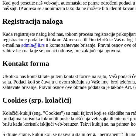
Kad god posetite naš veb-sajt, automatski se pamte određeni podaci u lo
naš sajt. IP adresa se anonimizira tako da ne možete biti identifikovani
Registracija naloga
Kada registrujete nalog kod nas, tokom procesa registracije prikuplja
registracione podatke ili tokom 24 meseca ili čim izbrišete Vaš nalog.
e-mail na
admin@li.rs
u kome zahtevate brisanje. Pravni osnov ove ob
zahtev lica na koje se podaci odnose, pre zaključenja ugovora.
Kontakt forma
Ukoliko nas kontaktirate putem kontakt forme na sajtu, Vaši podaci će b
sajta. Podaci koji se čuvaju u ovom slučaju su Vaše ime, broj telefona
zahtevate brisanje. Pravni osnov ove obrade podataka je takođe Art. 
Cookies (srp. kolačići)
Kolačići-kukiji (eng. "Cookies") su mali fajlovi koji se skladište na r
uređajima korisnika tokom ili posle korišćenja veb-sajta ili internet p
brišu kada korisnik isključi veb-brauzer. Takvi kukiji se, na primer, ko
S druge strane, kukiji koji se nazivaju stalni (eng. "permanent") ili up