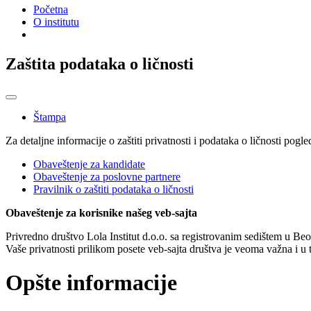
Početna
O institutu
Zaštita podataka o ličnosti
Štampa
Za detaljne informacije o zaštiti privatnosti i podataka o ličnosti pog
Obaveštenje za kandidate
Obaveštenje za poslovne partnere
Pravilnik o zaštiti podataka o ličnosti
Obaveštenje za korisnike našeg veb-sajta
Privredno društvo Lola Institut d.o.o. sa registrovanim sedištem u Beo
Vaše privatnosti prilikom posete veb-sajta društva je veoma važna i 
Opšte informacije