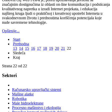
značajnim dostignućima iz oblasti on-line komunikacija i podsticanja
kvalitativnog napretka u izradi Internet projekata, i edukacija
najšireg kruga ljudi o praktičnoj i kreativnoj upotrebi Interneta u
svakodnevnom životu i prednostima korišćenja potencijala koje
nude savremene tehnologije.
Opširnije...
Start
Prethodna
13
14
15
16
17
18
19
20
21
22
Sledeća
Kraj
Strana 22 od 22
Sektori
Računarsko upravljački sistemi
Mašine alatke
Robotika
Male hidroelektrane
Procesno mašinstvo i ekologija