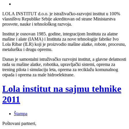
LOLA INSTITUT d.o.o. je istraživačko-razvojni institut u 100%
vlasništvu Republike Srbije akreditovan od strane Ministarstva
prosvete, nauke i tehnološkog razvoja.
Institut je osnovan 1985. godine, integracijom Instituta za alatne
mašine i alate (IAMA) i Instituta za nove tehnologije fabrike Ivo
Lola Ribar (ILR) koji je proizvodio mašine alatke, robote, procesnu,
metaluršku i drugu opremu.
Danas je samostalni istraživačko razvojni institut, a glavne delatnosti
rada su mašine alatke, robotika, upravljački sistemi, oprema za
trening pilota i simulaciju leta, oprema za reciklažu komunalnog
otpada i oprema za male hidroelektrane.
Lola institut na sajmu tehnike
2011
Štampa
Poštovani partneri,