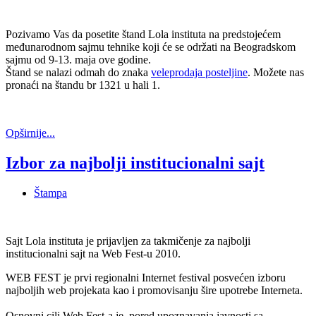
Pozivamo Vas da posetite štand Lola instituta na predstojećem
međunarodnom sajmu tehnike koji će se održati na Beogradskom
sajmu od 9-13. maja ove godine.
Štand se nalazi odmah do znaka
veleprodaja posteljine
. Možete nas
pronaći na štandu br 1321 u hali 1.
Opširnije...
Izbor za najbolji institucionalni sajt
Štampa
Sajt Lola instituta je prijavljen za takmičenje za najbolji
institucionalni sajt na Web Fest-u 2010.
WEB FEST je prvi regionalni Internet festival posvećen izboru
najboljih web projekata kao i promovisanju šire upotrebe Interneta.
Osnovni cilj Web Fest-a je, pored upoznavanja javnosti sa