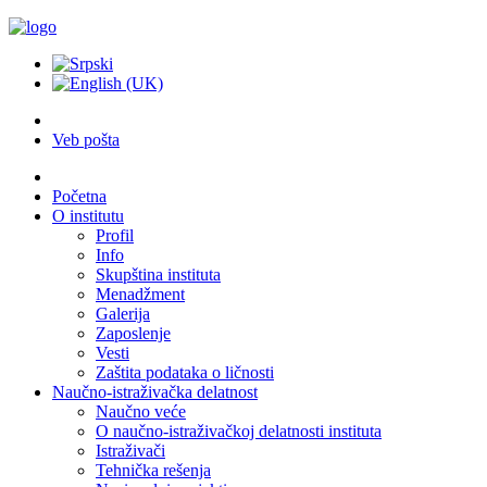
Veb pošta
Početna
O institutu
Profil
Info
Skupština instituta
Menadžment
Galerija
Zaposlenje
Vesti
Zaštita podataka o ličnosti
Naučno-istraživačka delatnost
Naučno veće
O naučno-istraživačkoj delatnosti instituta
Istraživači
Tehnička rešenja