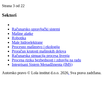
Strana 3 od 22
Sektori
Računarsko upravljački sistemi
Mašine alatke
Robotika
Male hidroelektrane
Procesno mašinstvo i ekologija
Proračun krutosti mašinskih delova
Računarska simuacija procesa livenja
Procena rizika bezbednosti i zdravlja na radu
Integrisani Sistem Menadžmenta (IMS)
Autorsko pravo © Lola institut d.o.o. 2026
.
Sva prava zadržana.