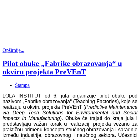
Opširnije...
Pilot obuke „Fabrike obrazovanja“ u
okviru projekta PreVEnT
Štampa
LOLA INSTITUT od 6. jula organizuje pilot obuke pod
nazivom „Fabrike obrazovanja“ (Teaching Factories), koje se
realizuju u okviru projekta PreVEnT (
Predictive Maintenance
via Deep Tech Solutions for Environmental and Social
Impacts in Manufacturing
). Obuke će trajati do kraja jula i
predstavljaju važan korak u realizaciji projekta vezano za
praktičnu primenu koncepta stručnog obrazovanja i saradnje
između industrije, obrazovnog i naučnog sektora. Učesnici