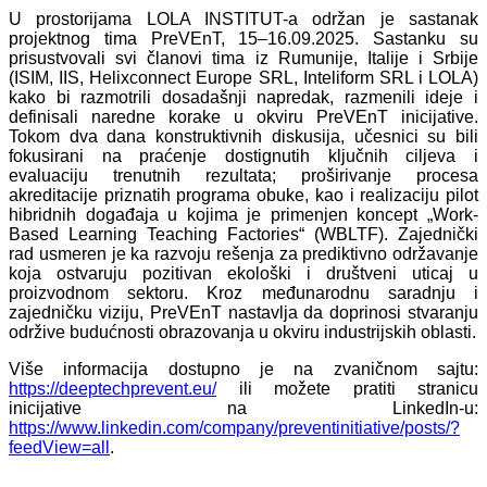
U prostorijama LOLA INSTITUT-a održan je sastanak
projektnog tima PreVEnT, 15–16.09.2025. Sastanku su
prisustvovali svi članovi tima iz Rumunije, Italije i Srbije
(ISIM, IIS, Helixconnect Europe SRL, Inteliform SRL i LOLA)
kako bi razmotrili dosadašnji napredak, razmenili ideje i
definisali naredne korake u okviru PreVEnT inicijative.
Tokom dva dana konstruktivnih diskusija, učesnici su bili
fokusirani na praćenje dostignutih ključnih ciljeva i
evaluaciju trenutnih rezultata; proširivanje procesa
akreditacije priznatih programa obuke, kao i realizaciju pilot
hibridnih događaja u kojima je primenjen koncept „Work-
Based Learning Teaching Factories“ (WBLTF). Zajednički
rad usmeren je ka razvoju rešenja za prediktivno održavanje
koja ostvaruju pozitivan ekološki i društveni uticaj u
proizvodnom sektoru. Kroz međunarodnu saradnju i
zajedničku viziju, PreVEnT nastavlja da doprinosi stvaranju
održive budućnosti obrazovanja u okviru industrijskih oblasti.
Više informacija dostupno je na zvaničnom sajtu:
https://deeptechprevent.eu/
ili možete pratiti stranicu
inicijative na LinkedIn-u:
https://www.linkedin.com/company/preventinitiative/posts/?
feedView=all
.