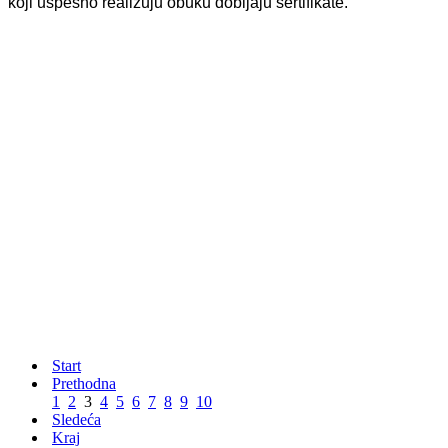
koji uspešno realizuju obuku dobijaju sertifikate.
Start
Prethodna
1
2
3
4
5
6
7
8
9
10
Sledeća
Kraj