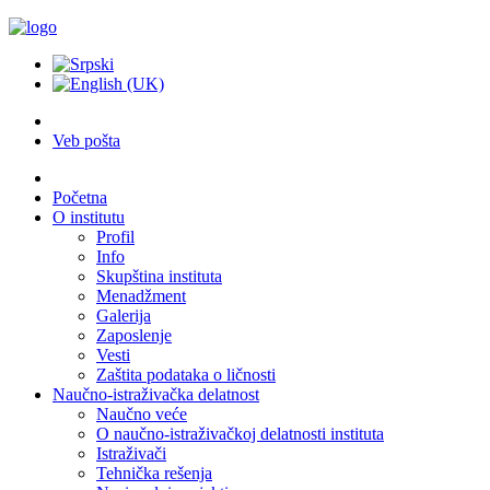
Veb pošta
Početna
O institutu
Profil
Info
Skupština instituta
Menadžment
Galerija
Zaposlenje
Vesti
Zaštita podataka o ličnosti
Naučno-istraživačka delatnost
Naučno veće
O naučno-istraživačkoj delatnosti instituta
Istraživači
Tehnička rešenja