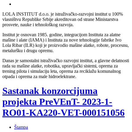
LOLA INSTITUT d.o.o. je istraživačko-razvojni institut u 100%
vlasništvu Republike Srbije akreditovan od strane Ministarstva
prosvete, nauke i tehnološkog razvoja.
Institut je osnovan 1985. godine, integracijom Instituta za alatne
mašine i alate (IAMA) i Instituta za nove tehnologije fabrike Ivo
Lola Ribar (ILR) koji je proizvodio mašine alatke, robote, procesnu,
metaluršku i drugu opremu.
Danas je samostalni istraživačko razvojni institut, a glavne delatnosti
rada su mašine alatke, robotika, upravljački sistemi, oprema za
trening pilota i simulaciju leta, oprema za reciklažu komunalnog
otpada i oprema za male hidroelektrane.
Sastanak konzorcijuma
projekta PreVEnT- 2023-1-
RO01-KA220-VET-000151056
Štampa