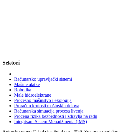
Sektori
Računarsko upravljački sistemi
Mašine alatke
Robotika
Male hidroelektrane
Procesno mašinstvo i ekologija
Proračun krutosti mašinskih delova
Računarska simuacija procesa livenja
Procena rizika bezbednosti i zdravlja na radu
Integrisani Sistem Menadžmenta (IMS)
Autorsko pravo © Lola institut d.o.o. 2026
.
Sva prava zadržana.