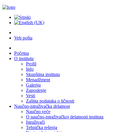
Veb pošta
Početna
O institutu
Profil
Info
Skupština instituta
Menadžment
Galerija
Zaposlenje
Vesti
Zaštita podataka o ličnosti
Naučno-istraživačka delatnost
Naučno veće
O naučno-istraživačkoj delatnosti instituta
Istraživači
Tehnička rešenja